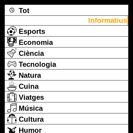
Tot
Informatius
Esports
Economia
Ciència
Tecnologia
Natura
Cuina
Viatges
Música
Cultura
Humor