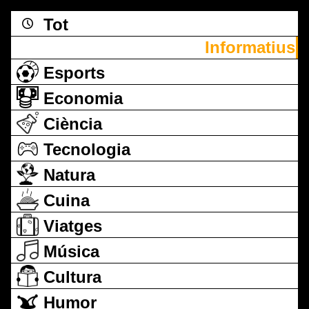
Tot
Informatius
Esports
Economia
Ciència
Tecnologia
Natura
Cuina
Viatges
Música
Cultura
Humor