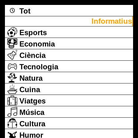
Tot
Informatius
Esports
Economia
Ciència
Tecnologia
Natura
Cuina
Viatges
Música
Cultura
Humor