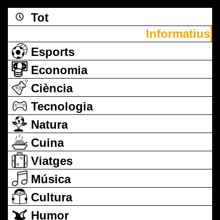
Tot
Informatius
Esports
Economia
Ciència
Tecnologia
Natura
Cuina
Viatges
Música
Cultura
Humor