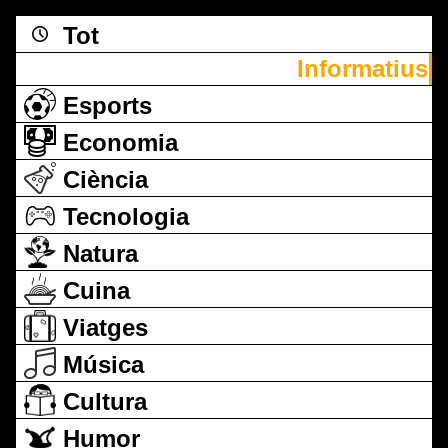
Tot
Informatius
Esports
Economia
Ciència
Tecnologia
Natura
Cuina
Viatges
Música
Cultura
Humor