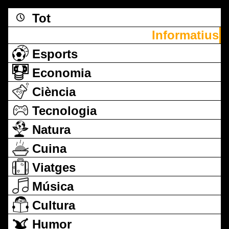
Tot
Informatius
Esports
Economia
Ciència
Tecnologia
Natura
Cuina
Viatges
Música
Cultura
Humor