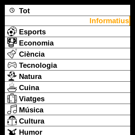
Tot
Informatius
Esports
Economia
Ciència
Tecnologia
Natura
Cuina
Viatges
Música
Cultura
Humor