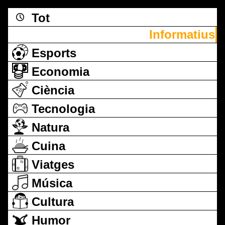
Tot
Informatius
Esports
Economia
Ciència
Tecnologia
Natura
Cuina
Viatges
Música
Cultura
Humor