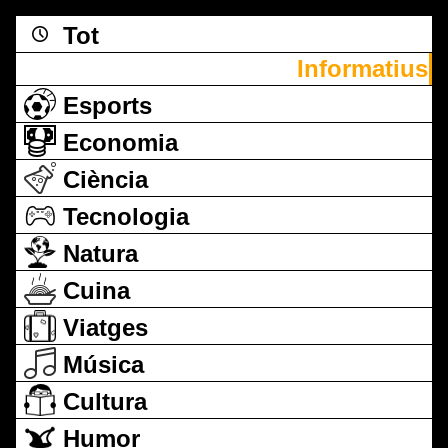
Tot
Informatius
Esports
Economia
Ciència
Tecnologia
Natura
Cuina
Viatges
Música
Cultura
Humor