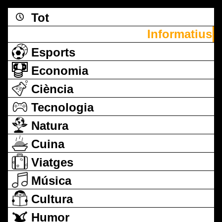
Tot
Informatius
Esports
Economia
Ciència
Tecnologia
Natura
Cuina
Viatges
Música
Cultura
Humor