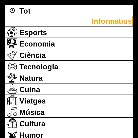
Tot
Informatius
Esports
Economia
Ciència
Tecnologia
Natura
Cuina
Viatges
Música
Cultura
Humor