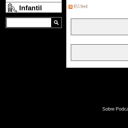
RSS feed
Infantil
Sobre Podca