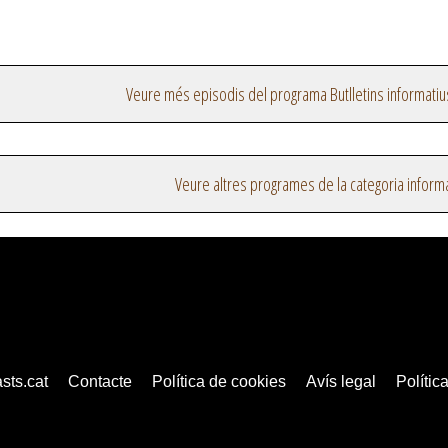
Veure més episodis del programa Butlletins informatiu
Veure altres programes de la categoria inform
sts.cat
Contacte
Política de cookies
Avís legal
Política