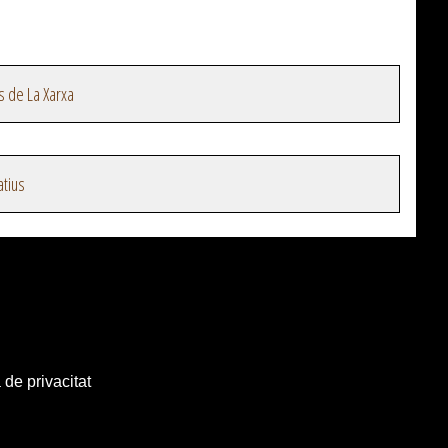
s de La Xarxa
atius
 de privacitat