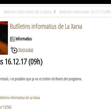
Butlletins informatius de La Xarxa
Butlletins informatius 16.12.17 (09h)
Butlletins informatius de La Xarxa
Informatius
Reproduir
us 16.12.17 (09h)
ssió, i es possible que ja no es trobin els fitxers del programa.
lletins informatius de La Xarxa
io/132562