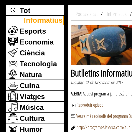
Tot
Podcasts.cat
Informatius
Informatius
Esports
Economia
Ciència
Tecnologia
Butlletins informati
Natura
Dissabte, 16 de Desembre de 2017
Cuina
ALERTA:
Aquest programa ja no està en emi
Viatges
Reproduir episodi
Música
Veure més episodis del programa But
Cultura
http://programes.laxarxa.com/aud
Humor