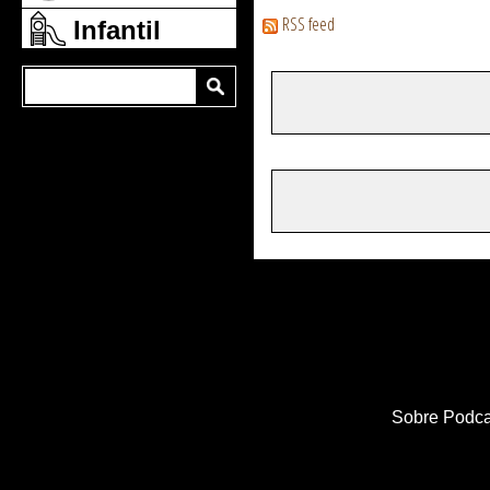
RSS feed
Infantil
Sobre Podca