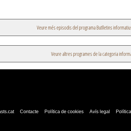
Veure més episodis del programa Butlletins informatiu
Veure altres programes de la categoria inform
sts.cat
Contacte
Política de cookies
Avís legal
Política