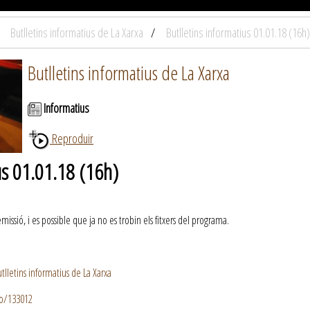
Butlletins informatius de La Xarxa
Butlletins informatius 01.01.18 (16h)
Butlletins informatius de La Xarxa
Informatius
Reproduir
us 01.01.18 (16h)
ssió, i es possible que ja no es trobin els fitxers del programa.
lletins informatius de La Xarxa
io/133012