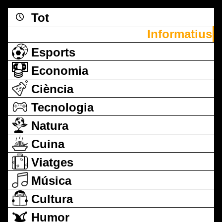
Tot
Informatius
Esports
Economia
Ciència
Tecnologia
Natura
Cuina
Viatges
Música
Cultura
Humor