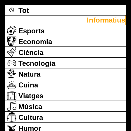
Tot
Informatius
Esports
Economia
Ciència
Tecnologia
Natura
Cuina
Viatges
Música
Cultura
Humor