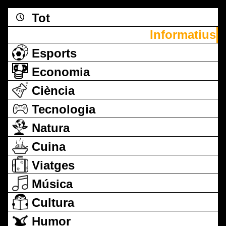
Tot
Informatius
Esports
Economia
Ciència
Tecnologia
Natura
Cuina
Viatges
Música
Cultura
Humor