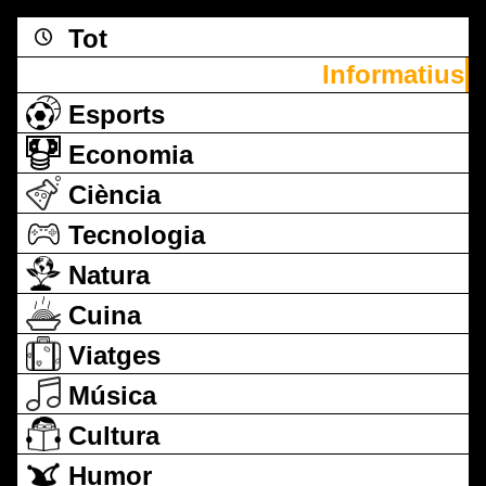
Tot
Informatius
Esports
Economia
Ciència
Tecnologia
Natura
Cuina
Viatges
Música
Cultura
Humor