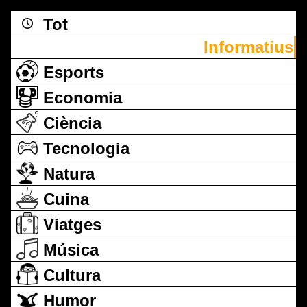
Tot
Informatius
Esports
Economia
Ciència
Tecnologia
Natura
Cuina
Viatges
Música
Cultura
Humor