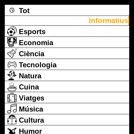
Tot
Informatius
Esports
Economia
Ciència
Tecnologia
Natura
Cuina
Viatges
Música
Cultura
Humor