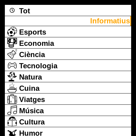
Tot
Informatius
Esports
Economia
Ciència
Tecnologia
Natura
Cuina
Viatges
Música
Cultura
Humor