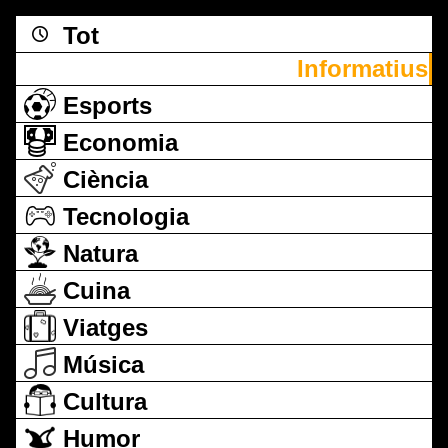
Tot
Informatius
Esports
Economia
Ciència
Tecnologia
Natura
Cuina
Viatges
Música
Cultura
Humor