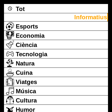
Tot
Informatius
Esports
Economia
Ciència
Tecnologia
Natura
Cuina
Viatges
Música
Cultura
Humor