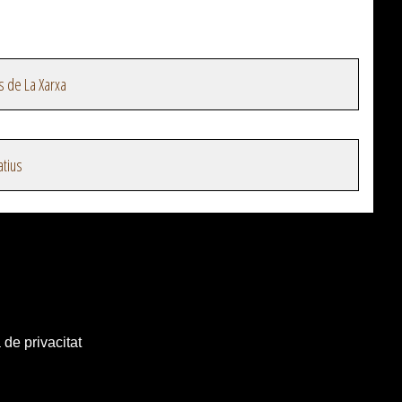
s de La Xarxa
atius
 de privacitat