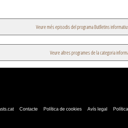
Veure més episodis del programa Butlletins informatiu
Veure altres programes de la categoria inform
sts.cat
Contacte
Política de cookies
Avís legal
Política