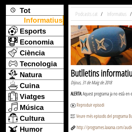
Tot
Podcasts.cat
Informatius
Informatius
Esports
Economia
Ciència
Tecnologia
Butlletins informati
Natura
Dijous, 31 de Maig de 2018
Cuina
ALERTA:
Aquest programa ja no està en emi
Viatges
Reproduir episodi
Música
Veure més episodis del programa But
Cultura
http://programes.laxarxa.com/aud
Humor