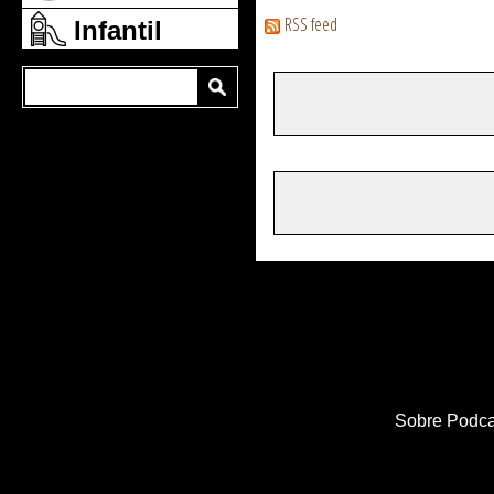
RSS feed
Infantil
Sobre Podca