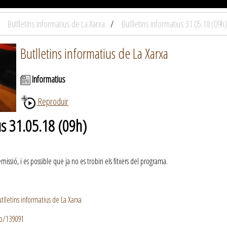
Butlletins informatius de La Xarxa
Butlletins informatius 31.05.18 (09h)
Butlletins informatius de La Xarxa
Informatius
Reproduir
us 31.05.18 (09h)
ssió, i es possible que ja no es trobin els fitxers del programa.
lletins informatius de La Xarxa
io/139091