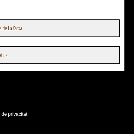
s de La Xarxa
atius
 de privacitat