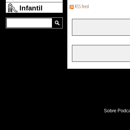
RSS feed
Infantil
Sobre Podca