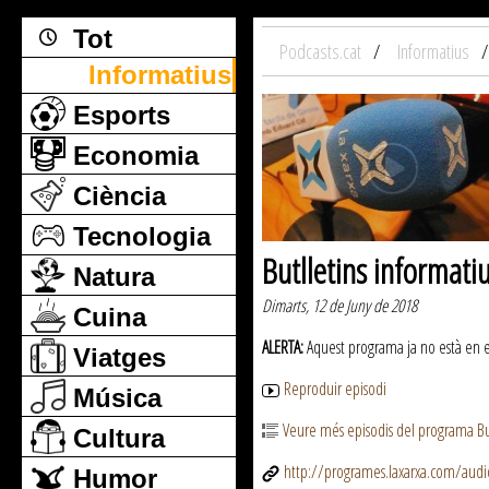
Tot
Podcasts.cat
Informatius
Informatius
Esports
Economia
Ciència
Tecnologia
Butlletins informati
Natura
Dimarts, 12 de Juny de 2018
Cuina
ALERTA:
Aquest programa ja no està en emi
Viatges
Reproduir episodi
Música
Veure més episodis del programa But
Cultura
http://programes.laxarxa.com/aud
Humor