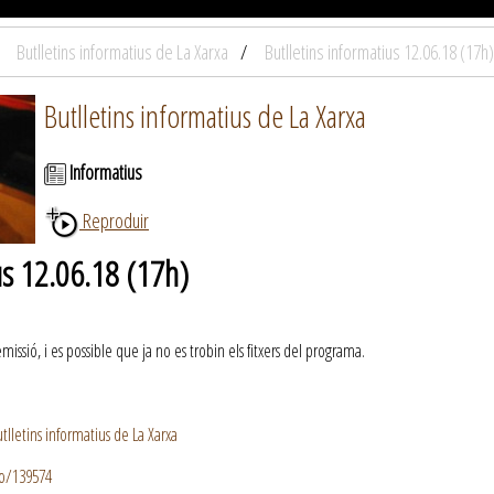
Butlletins informatius de La Xarxa
Butlletins informatius 12.06.18 (17h)
Butlletins informatius de La Xarxa
Informatius
Reproduir
us 12.06.18 (17h)
ssió, i es possible que ja no es trobin els fitxers del programa.
lletins informatius de La Xarxa
io/139574