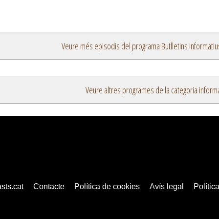
Veure més episodis del programa Butlletins informatiu
Veure altres programes de la categoria inform
sts.cat
Contacte
Política de cookies
Avís legal
Política