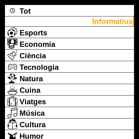
Tot
Informatius
Esports
Economia
Ciència
Tecnologia
Natura
Cuina
Viatges
Música
Cultura
Humor