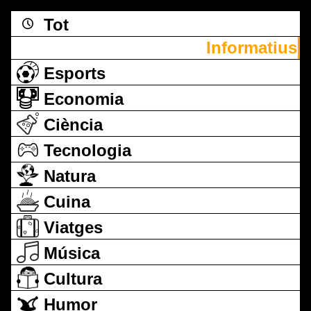
Tot
Informatius
Esports
Economia
Ciència
Tecnologia
Natura
Cuina
Viatges
Música
Cultura
Humor