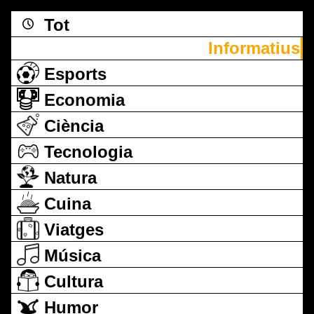
Tot
Informatius
Esports
Economia
Ciència
Tecnologia
Natura
Cuina
Viatges
Música
Cultura
Humor