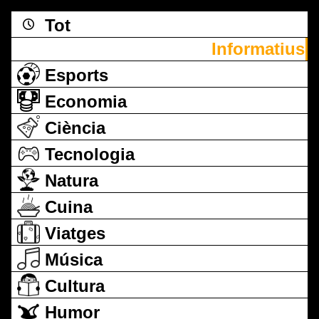
Tot
Informatius
Esports
Economia
Ciència
Tecnologia
Natura
Cuina
Viatges
Música
Cultura
Humor