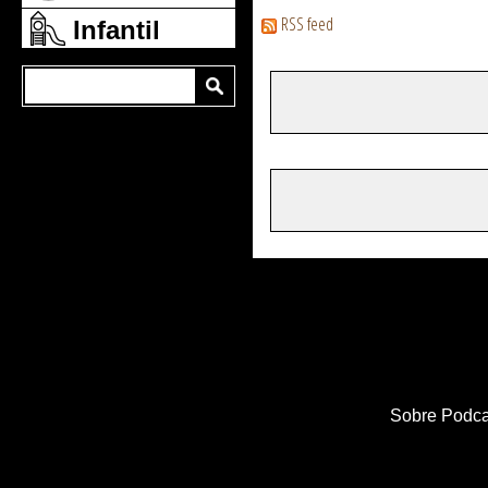
RSS feed
Infantil
Sobre Podca