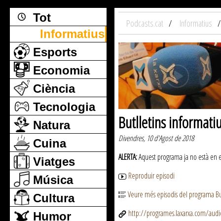
Tot
Podcasts.cat
Informatius
Informatius
Esports
Economia
Ciència
Tecnologia
Butlletins informati
Natura
Divendres, 10 d'Agost de 2018
Cuina
ALERTA:
Aquest programa ja no està en emi
Viatges
Reproduir episodi
Música
Veure més episodis del programa But
Cultura
http://programes.laxarxa.com/aud
Humor