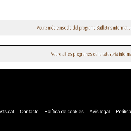
Veure més episodis del programa Butlletins informatiu
Veure altres programes de la categoria inform
sts.cat
Contacte
Política de cookies
Avís legal
Política