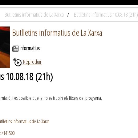
Butlletins informatius de La Xarxa
Butlletins informatius 10.08.18 (21h)
Butlletins informatius de La Xarxa
Informatius
Reproduir
us 10.08.18 (21h)
ssió, i es possible que ja no es trobin els fitxers del programa.
lletins informatius de La Xarxa
io/141500