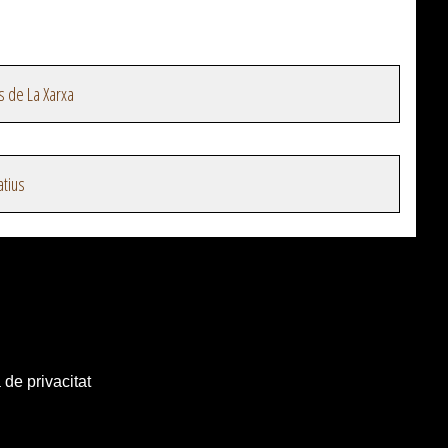
s de La Xarxa
atius
 de privacitat