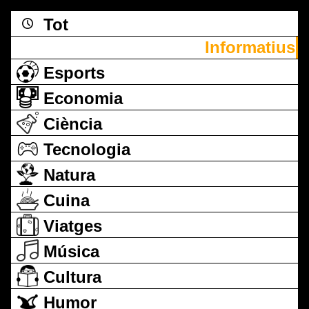
Tot
Informatius
Esports
Economia
Ciència
Tecnologia
Natura
Cuina
Viatges
Música
Cultura
Humor