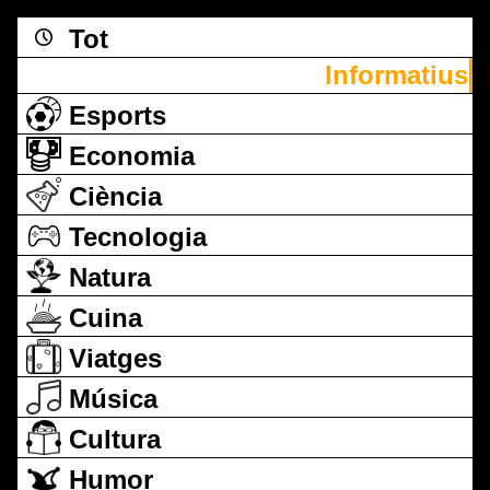
Tot
Informatius
Esports
Economia
Ciència
Tecnologia
Natura
Cuina
Viatges
Música
Cultura
Humor