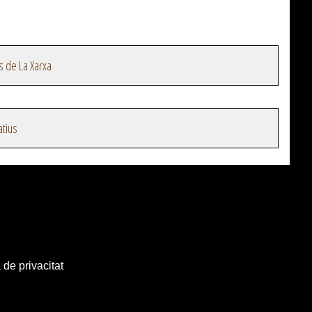
s de La Xarxa
atius
 de privacitat