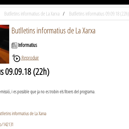
Butlletins informatius de La Xarxa
Butlletins informatius 09.09.18 (22h)
Butlletins informatius de La Xarxa
Informatius
Reproduir
us 09.09.18 (22h)
ssió, i es possible que ja no es trobin els fitxers del programa.
lletins informatius de La Xarxa
io/142131