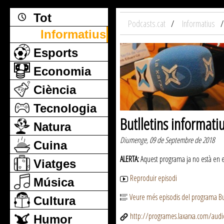
Tot
Podcasts.cat
Informatius
Informatius
Esports
Economia
Ciència
Tecnologia
Butlletins informati
Natura
Diumenge, 09 de Septembre de 2018
Cuina
ALERTA:
Aquest programa ja no està en emi
Viatges
Reproduir episodi
Música
Veure més episodis del programa But
Cultura
http://programes.laxarxa.com/aud
Humor