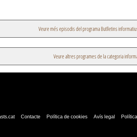
Veure més episodis del programa Butlletins informatiu
Veure altres programes de la categoria inform
sts.cat
Contacte
Política de cookies
Avís legal
Política