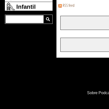
RSS feed
Infantil
Sobre Podca