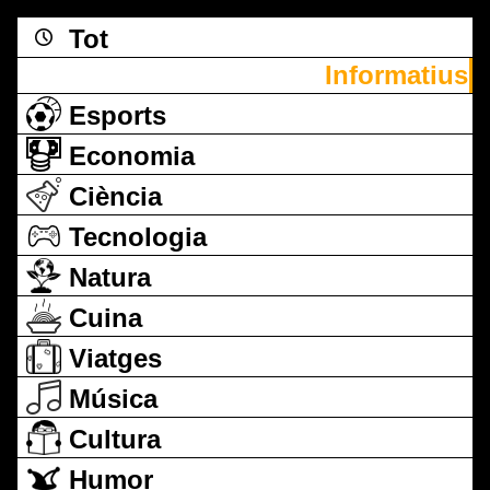
Tot
Informatius
Esports
Economia
Ciència
Tecnologia
Natura
Cuina
Viatges
Música
Cultura
Humor