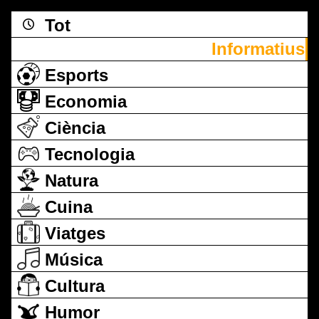
Tot
Informatius
Esports
Economia
Ciència
Tecnologia
Natura
Cuina
Viatges
Música
Cultura
Humor