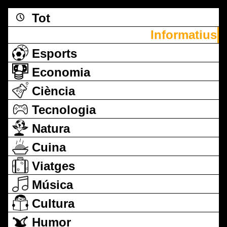
Tot
Informatius
Esports
Economia
Ciència
Tecnologia
Natura
Cuina
Viatges
Música
Cultura
Humor