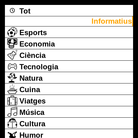
Tot
Informatius
Esports
Economia
Ciència
Tecnologia
Natura
Cuina
Viatges
Música
Cultura
Humor