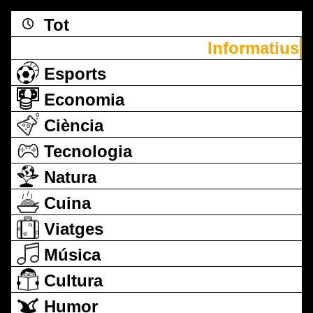
Tot
Informatius
Esports
Economia
Ciència
Tecnologia
Natura
Cuina
Viatges
Música
Cultura
Humor