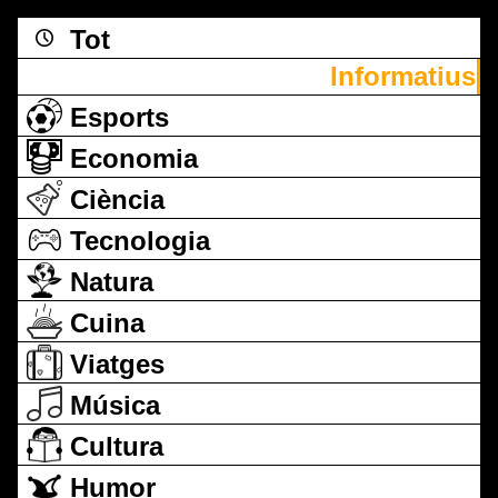
Tot
Informatius
Esports
Economia
Ciència
Tecnologia
Natura
Cuina
Viatges
Música
Cultura
Humor