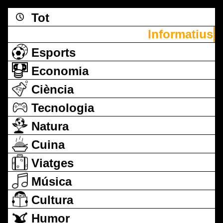
Tot
Informatius
Esports
Economia
Ciència
Tecnologia
Natura
Cuina
Viatges
Música
Cultura
Humor