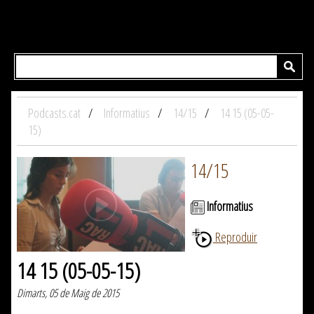
Podcasts.cat
Informatius
14/15
14 15 (05-05-
15)
14/15
Informatius
Reproduir
14 15 (05-05-15)
Dimarts, 05 de Maig de 2015