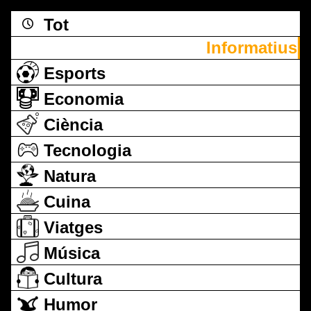
Tot
Informatius
Esports
Economia
Ciència
Tecnologia
Natura
Cuina
Viatges
Música
Cultura
Humor