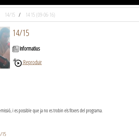
14/15
14 15 (09-06-16)
14/15
Informatius
Reproduir
ssió, i es possible que ja no es trobin els fitxers del programa.
4/15