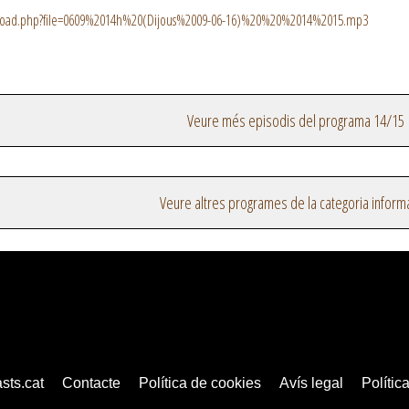
nload.php?file=0609%2014h%20(Dijous%2009-06-16)%20%20%2014%2015.mp3
Veure més episodis del programa 14/15
Veure altres programes de la categoria inform
sts.cat
Contacte
Política de cookies
Avís legal
Política