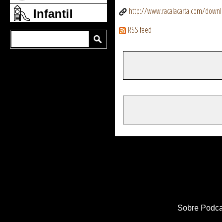
http://www.racalacarta.com/dow
Infantil
RSS feed
Sobre Podca