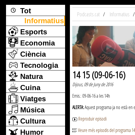
Tot
Podcasts.cat
Informatius
Informatius
Esports
Economia
Ciència
Tecnologia
14 15 (09-06-16)
Natura
Dijous, 09 de Juny de 2016
Cuina
Emis.: 09-06-16 a les 14h
Viatges
ALERTA:
Aquest programa ja no està en emi
Música
Reproduir episodi
Cultura
Veure més episodis del programa 1
Humor