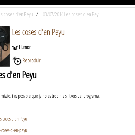
es coses d'en Peyu
03/07/2014 Les coses d'en Peyu
Les coses d'en Peyu
Humor
Reproduir
es d'en Peyu
ssió, i es possible que ja no es trobin els fitxers del programa.
s coses d'en Peyu
s-coses-d-en-peyu