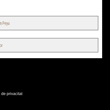
en Peyu
or
 de privacitat