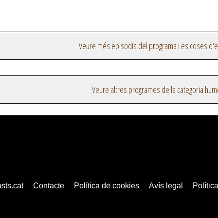
Veure més episodis del programa Les coses d'
Veure altres programes de la categoria hum
sts.cat
Contacte
Política de cookies
Avís legal
Política