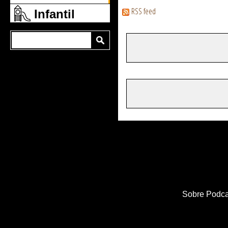
RSS feed
Infantil
Sobre Podca