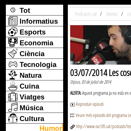
Tot
Podcasts.cat
Humor
L
Informatius
Esports
Economia
Ciència
Tecnologia
03/07/2014 Les cos
Natura
Dijous, 03 de Juliol de 2014
Cuina
ALERTA:
Aquest programa ja no està en emi
Viatges
Reproduir episodi
Música
Veure més episodis del programa Le
Cultura
http://www.rac105.cat/podcasts/le
Humor