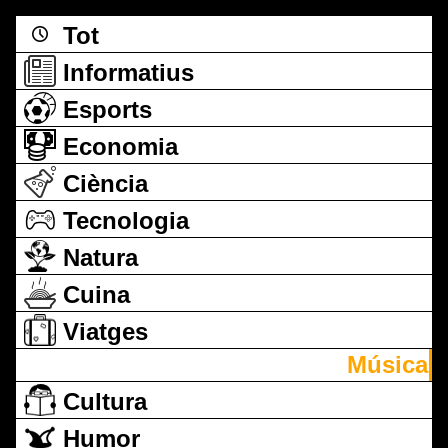
Tot
Informatius
Esports
Economia
Ciència
Tecnologia
Natura
Cuina
Viatges
Música
Cultura
Humor