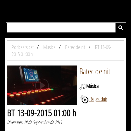
Podcasts.cat
Música
Batec de nit
BT 13-09-
2015 01:00 h
Batec de nit
Música
Reproduir
BT 13-09-2015 01:00 h
Divendres, 18 de Septembre de 2015