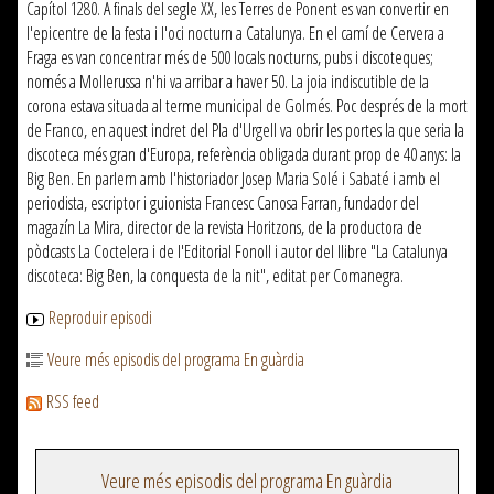
Capítol 1280. A finals del segle XX, les Terres de Ponent es van convertir en
l'epicentre de la festa i l'oci nocturn a Catalunya. En el camí de Cervera a
Fraga es van concentrar més de 500 locals nocturns, pubs i discoteques;
només a Mollerussa n'hi va arribar a haver 50. La joia indiscutible de la
corona estava situada al terme municipal de Golmés. Poc després de la mort
de Franco, en aquest indret del Pla d'Urgell va obrir les portes la que seria la
discoteca més gran d'Europa, referència obligada durant prop de 40 anys: la
Big Ben. En parlem amb l'historiador Josep Maria Solé i Sabaté i amb el
periodista, escriptor i guionista Francesc Canosa Farran, fundador del
magazín La Mira, director de la revista Horitzons, de la productora de
pòdcasts La Coctelera i de l'Editorial Fonoll i autor del llibre "La Catalunya
discoteca: Big Ben, la conquesta de la nit", editat per Comanegra.
Reproduir episodi
Veure més episodis del programa En guàrdia
RSS feed
Veure més episodis del programa En guàrdia