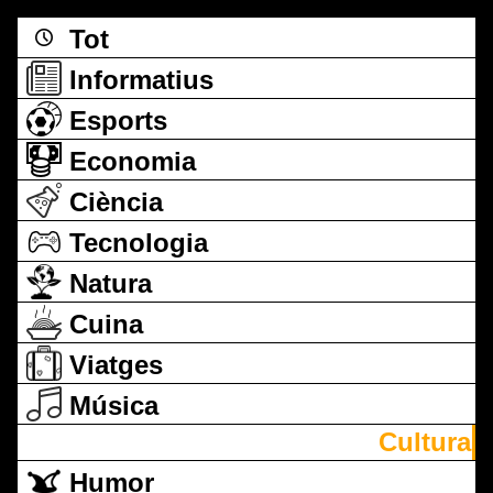
Tot
Informatius
Esports
Economia
Ciència
Tecnologia
Natura
Cuina
Viatges
Música
Cultura
Humor