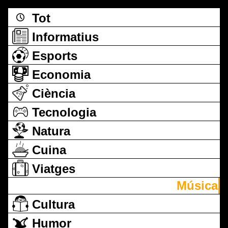
Tot
Informatius
Esports
Economia
Ciència
Tecnologia
Natura
Cuina
Viatges
Música
Cultura
Humor