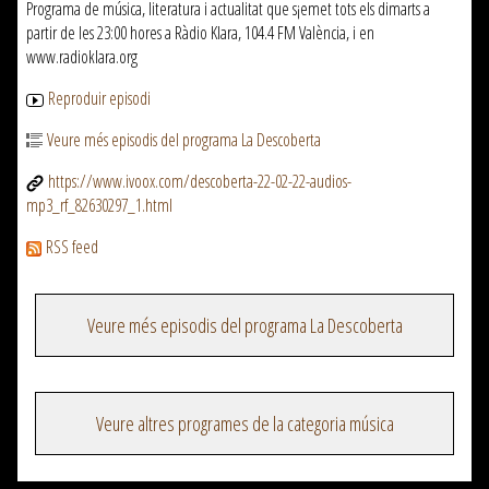
Programa de música, literatura i actualitat que s¡emet tots els dimarts a
partir de les 23:00 hores a Ràdio Klara, 104.4 FM València, i en
www.radioklara.org
Reproduir episodi
Veure més episodis del programa La Descoberta
https://www.ivoox.com/descoberta-22-02-22-audios-
mp3_rf_82630297_1.html
RSS feed
Veure més episodis del programa La Descoberta
Veure altres programes de la categoria música