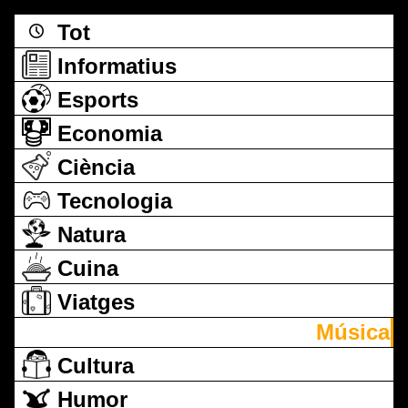
Tot
Informatius
Esports
Economia
Ciència
Tecnologia
Natura
Cuina
Viatges
Música
Cultura
Humor