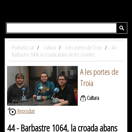
Podcasts.cat
Cultura
A les portes de Troia
44 -
Barbastre 1064, la croada abans de les croades
A les portes de
Troia
Cultura
Reproduir
44 - Barbastre 1064, la croada abans