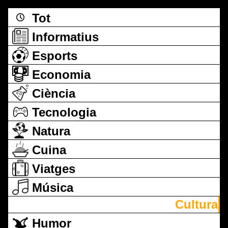
Tot
Informatius
Esports
Economia
Ciència
Tecnologia
Natura
Cuina
Viatges
Música
Cultura
Humor