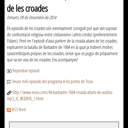
de les croades
Dimarts, 09 de Desembre de 2014
Els episodis de les croades són extensament coneguts pel que van suposar
de confrontació religiosa entre cristianisme i altres credos (preferentment
l'islam). Però en l'episodi d'avui parlem de la croada abans de les croades,
explicarem la batalla de Barbastre de 1064 en la qual ja trobem moltes
característiques pròpies de les croades, sense que es pugui dir pròpiament
que va ser una de les croades. Ens acompanyes?
Reproduir episodi
Veure més episodis del programa A les portes de Troia
http://www.ivoox.com/44-barbastre-1064-croada-abans-de-audios-
mp3_rf_3832895_1.html
RSS feed