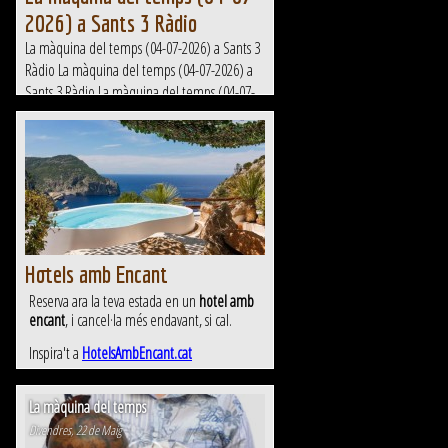
2026) a Sants 3 Ràdio
La màquina del temps (04-07-2026) a Sants 3
Ràdio La màquina del temps (04-07-2026) a
Sants 3 Ràdio La màquina del temps (04-07-
2026) a Sants 3 Ràdio La màquina del temps
(04-07-2026) a Sants 3 Ràdio La màquina del
temps (04-07-2026) a Sants 3...
Hotels amb Encant
Reserva ara la teva estada en un
hotel amb
encant
, i cancel·la més endavant, si cal.
Inspira't a
HotelsAmbEncant.cat
La màquina del temps
Divendres, 22 de Maig