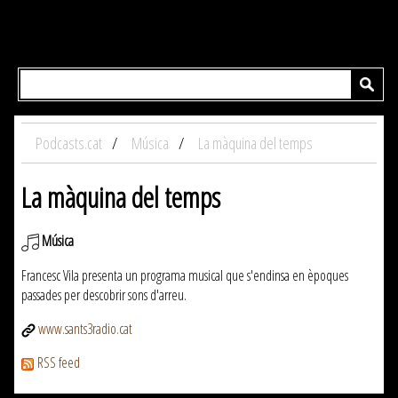
Podcasts.cat
Música
La màquina del temps
La màquina del temps
Música
Francesc Vila presenta un programa musical que s'endinsa en èpoques
passades per descobrir sons d'arreu.
www.sants3radio.cat
RSS feed