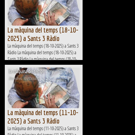
La màquina del temps (18-10-
2025) a Sants 3 Ràdio
La màquina del temps (18-10-2025) a Sants 3
Ràdio La màquina del temps (18-10-2025) a
Sants 3 Ràdio La màquina del temps (18-10-
2025) a Sants 3 Ràdio La màquina del temps
La màquina del temps
(18-10-2025) a Sants 3...
Divendres, 10 d'Octubre
La màquina del temps (11-10-
2025) a Sants 3 Ràdio
La màquina del temps (11-10-2025) a Sants 3