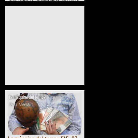
Sants 3 Ràdio La màquina del temps (22-03-
2025) a Sants 3 Ràdio La màquina del temps
(22-03-2025) a Sants 3...
La màquina del temps
Dijous, 13 de Març