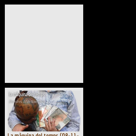
2025) a Sants 3 Ràdio La màquina del temps
(06-12-2025) a Sants 3...
La màquina del temps
Divendres, 07 de Novembre
La màquina del temps (08-11-