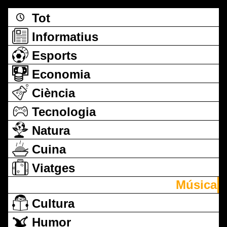
Tot
Informatius
Esports
Economia
Ciència
Tecnologia
Natura
Cuina
Viatges
Música
Cultura
Humor