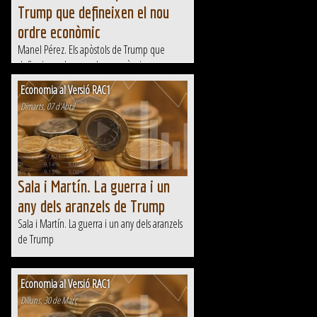
Trump que defineixen el nou
ordre econòmic
Manel Pérez. Els apòstols de Trump que
defineixen el nou ordre econòmic
Economia al Versió RAC1
Dimarts, 07 d'Abril
Sala i Martín. La guerra i un
any dels aranzels de Trump
Sala i Martín. La guerra i un any dels aranzels
de Trump
Economia al Versió RAC1
Dilluns, 30 de Març