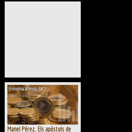
sobre el mercat laboral, després d'anuncis
d'acomiadaments massius en grans empreses
tecnològiques. Adverteix que la...
Economia al Versió RAC1
Dilluns, 13 d'Abril
Manel Pérez. Els apòstols de