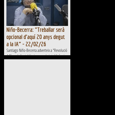
Diumenge, 22 de Febrer
Niño-Becerra: "Treballar serà
opcional d'aquí 20 anys degut
a la IA" - 22/02/26
Santiago Niño-Becerra adverteix a "Revolució
4.0", amb Xantal Llavina, que la intel·ligència
artificial no és motiu d'alarmisme sinó una
transformació estructural. Sosté que la IA 2.0,
amb agents capaços d'actuar autònomament,
reduirà...