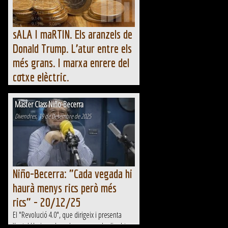
de la intel·ligència...
sALA I maRTIN. Els aranzels de
Donald Trump. L’atur entre els
més grans. I marxa enrere del
cotxe elèctric.
sALA I maRTIN. Els aranzels de Donald Trump.
L’atur entre els més grans. I marxa enrere del
Master Class Niño-Becerra
cotxe elèctric.
Divendres, 19 de Desembre de 2025
Niño-Becerra: "Cada vegada hi
haurà menys rics però més
rics" - 20/12/25
El "Revolució 4.0", que dirigeix i presenta
Xantal Llavina, obre el programa de dissabte