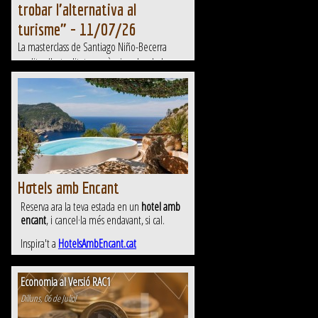
trobar l'alternativa al
turisme" - 11/07/26
La masterclass de Santiago Niño-Becerra
analitza l'actualitat econòmica, des de la
reestructuració de Volkswagen fins a la
candidatura catalana per acollir una
gigafactoria europea d'intel·ligència artificial.
Hotels amb Encant
Reserva ara la teva estada en un
hotel amb
encant
, i cancel·la més endavant, si cal.
Inspira't a
HotelsAmbEncant.cat
Economia al Versió RAC1
Dilluns, 06 de Juliol