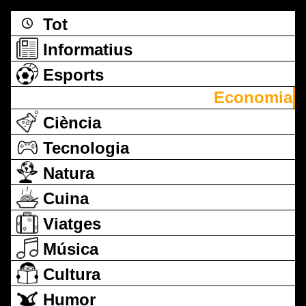
Tot
Informatius
Esports
Economia
Ciència
Tecnologia
Natura
Cuina
Viatges
Música
Cultura
Humor