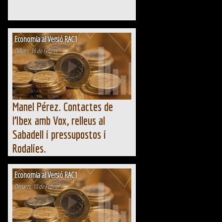
Economia al Versió RAC1
Dilluns, 16 de Febrer
Manel Pérez. Contactes de
l’Ibex amb Vox, relleus al
Sabadell i pressupostos i
Rodalies.
Manel Pérez. Contactes de l’Ibex amb Vox,
relleus al Sabadell i pressupostos i Rodalies.
Economia al Versió RAC1
Dimarts, 10 de Febrer