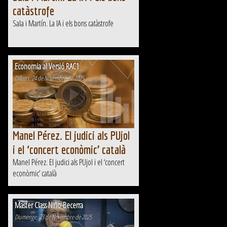
catàstrofe
Sala i Martín. La IA i els bons catàstrofe
Economia al Versió RAC1
Dilluns, 24 de Novembre de 2025
Manel Pérez. El judici als PUjol
i el ‘concert econòmic’ català
Manel Pérez. El judici als PUjol i el ‘concert
econòmic’ català
Master Class Niño-Becerra
Diumenge, 23 de Novembre de 2025