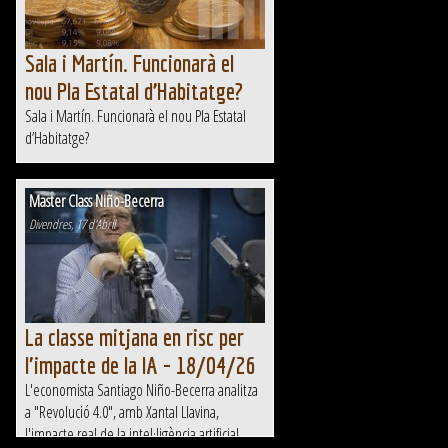
Sala i Martín. Funcionarà el
nou Pla Estatal d’Habitatge?
Sala i Martín. Funcionarà el nou Pla Estatal
d’Habitatge?
Master Class Niño-Becerra
Divendres, 17 d'Abril
La classe mitjana en risc per
l'impacte de la IA - 18/04/26
L'economista Santiago Niño-Becerra analitza
a "Revolució 4.0", amb Xantal Llavina,
l'impacte real de la intel·ligència artificial