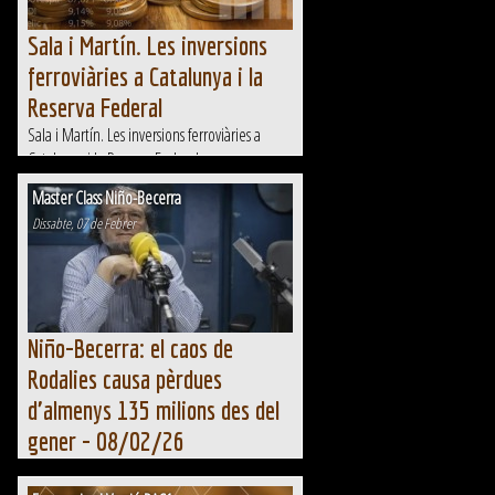
Sala i Martín. Les inversions
ferroviàries a Catalunya i la
Reserva Federal
Sala i Martín. Les inversions ferroviàries a
Catalunya i la Reserva Federal
Master Class Niño-Becerra
Dissabte, 07 de Febrer
Niño-Becerra: el caos de
Rodalies causa pèrdues
d'almenys 135 milions des del
gener - 08/02/26
A "Revolució 4.0", amb Xantal Llavina,
l'economia s'aborda amb Santiago Niño-