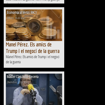
diners amb les seves declaracions
Economia al Versió RAC1
Dilluns, 16 de Març
Manel Pérez. Els amics de
Trump i el negoci de la guerra
Manel Pérez. Els amics de Trump i el negoci
de la guerra
Master Class Niño-Becerra
Divendres, 13 de Març