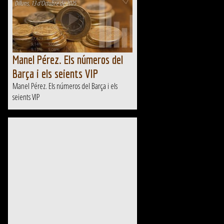
de Nestlé que acomiada...
Dilluns, 13 d'Octubre de 2025
Manel Pérez. Els números del
Barça i els seients VIP
Manel Pérez. Els números del Barça i els
seients VIP