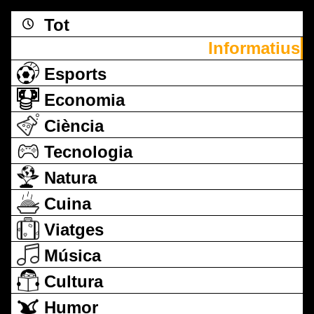
Tot
Informatius
Esports
Economia
Ciència
Tecnologia
Natura
Cuina
Viatges
Música
Cultura
Humor